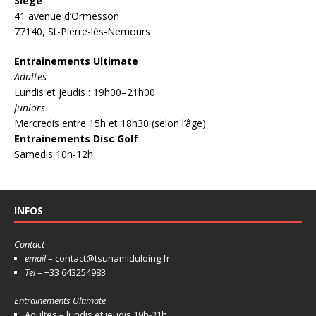
Siège
41 avenue d’Ormesson
77140, St-Pierre-lès-Nemours
Entrainements Ultimate
Adultes
Lundis et jeudis : 19h00–21h00
Juniors
Mercredis entre 15h et 18h30 (selon l’âge)
Entrainements Disc Golf
Samedis 10h-12h
INFOS
Contact
email
– contact@tsunamiduloing.fr
Tel
– +33 643254983
Entrainements Ultimate
Adultes – lundis et jeudis 19h-21h