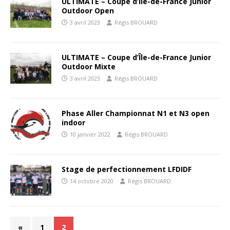
ULTIMATE – Coupe d’Île-de-France Junior
Outdoor Open
3 avril 2023
Régis BROUARD
ULTIMATE – Coupe d’Île-de-France Junior
Outdoor Mixte
3 avril 2023
Régis BROUARD
Phase Aller Championnat N1 et N3 open
indoor
10 janvier 2022
Régis BROUARD
Stage de perfectionnement LFDIDF
14 octobre 2020
Régis BROUARD
«
1
2