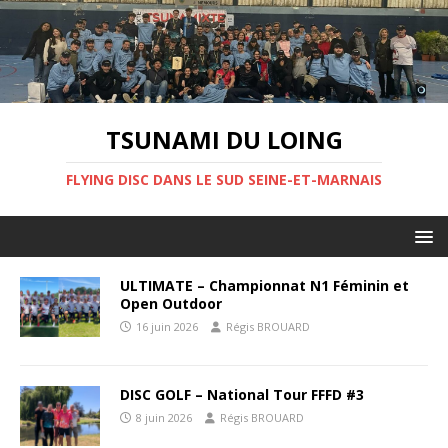
TSUNAMI DU LOING
FLYING DISC DANS LE SUD SEINE-ET-MARNAIS
ULTIMATE – Championnat N1 Féminin et
Open Outdoor
16 juin 2026
Régis BROUARD
DISC GOLF – National Tour FFFD #3
8 juin 2026
Régis BROUARD