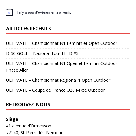
Il n’y a pas d’évènements à venir.
N
o
t
ARTICLES RÉCENTS
i
c
e
ULTIMATE – Championnat N1 Féminin et Open Outdoor
DISC GOLF – National Tour FFFD #3
ULTIMATE – Championnat N1 Open et Féminin Outdoor
Phase Aller
ULTIMATE – Championnat Régional 1 Open Outdoor
ULTIMATE – Coupe de France U20 Mixte Outdoor
RETROUVEZ-NOUS
Siège
41 avenue d’Ormesson
77140, St-Pierre-lès-Nemours