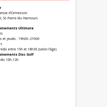
e
venue d’Ormesson
, St-Pierre-lès-Nemours
ainements Ultimate
es
s et jeudis : 19h00–21h00
rs
edis entre 15h et 18h30 (selon l’âge)
ainements Disc Golf
dis 10h-12h