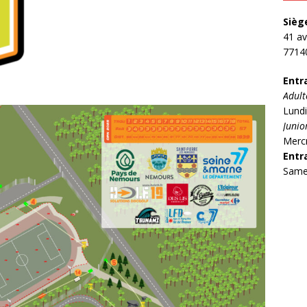
Sièg
41 a
77140
Entr
Adult
Lundi
Junio
Mercr
Entr
Same