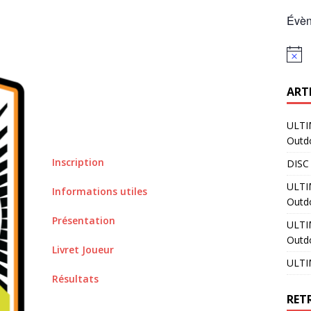
Évèn
N
o
t
ART
i
c
e
ULTI
Outd
Inscription
DISC
ULTI
Informations utiles
Outdo
Présentation
ULTI
Outd
Livret Joueur
ULTI
Résultats
RET