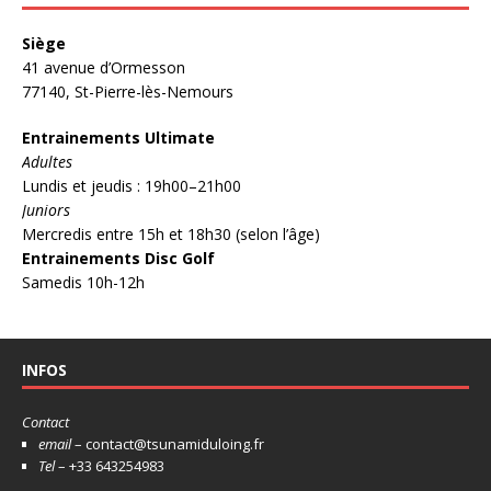
Siège
41 avenue d’Ormesson
77140, St-Pierre-lès-Nemours
Entrainements Ultimate
Adultes
Lundis et jeudis : 19h00–21h00
Juniors
Mercredis entre 15h et 18h30 (selon l’âge)
Entrainements Disc Golf
Samedis 10h-12h
INFOS
Contact
email
– contact@tsunamiduloing.fr
Tel
– +33 643254983