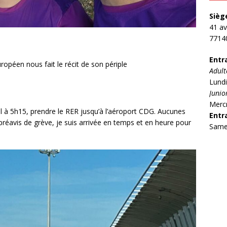
Sièg
41 a
77140
Entr
uropéen nous fait le récit de son périple
Adult
Lundi
Junio
Mercr
 à 5h15, prendre le RER jusqu’à l’aéroport CDG. Aucunes
Entr
préavis de grève, je suis arrivée en temps et en heure pour
Same