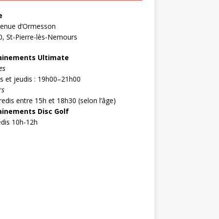
e
venue d’Ormesson
, St-Pierre-lès-Nemours
ainements Ultimate
es
s et jeudis : 19h00–21h00
rs
edis entre 15h et 18h30 (selon l’âge)
ainements Disc Golf
dis 10h-12h