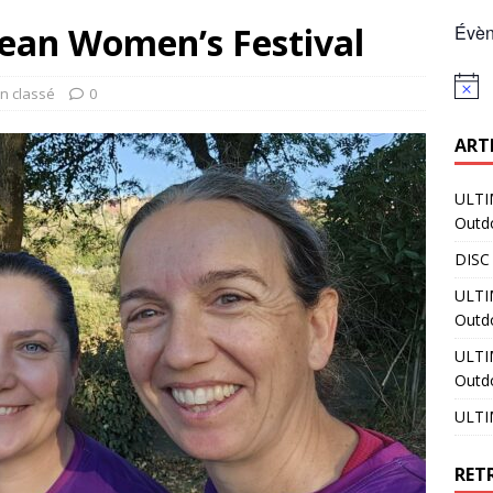
ean Women’s Festival
Évèn
N
n classé
0
o
t
ART
i
c
e
ULTI
Outd
DISC
ULTI
Outdo
ULTI
Outd
ULTI
RET