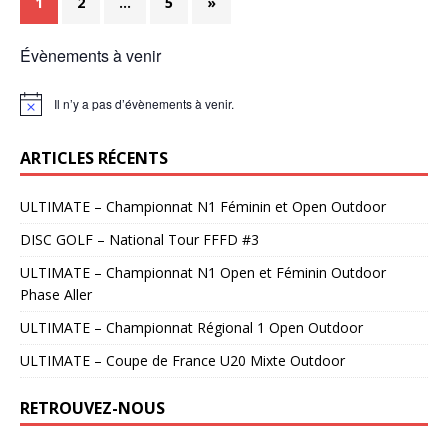
1
2
…
5
»
Évènements à venir
Il n’y a pas d’évènements à venir.
N
o
t
ARTICLES RÉCENTS
i
c
e
ULTIMATE – Championnat N1 Féminin et Open Outdoor
DISC GOLF – National Tour FFFD #3
ULTIMATE – Championnat N1 Open et Féminin Outdoor
Phase Aller
ULTIMATE – Championnat Régional 1 Open Outdoor
ULTIMATE – Coupe de France U20 Mixte Outdoor
RETROUVEZ-NOUS