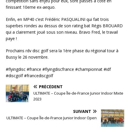
compétition sans enjeu pour eux, sont passés à côté en
finissant 10eme ex-aequo.
Enfin, en MP40 c’est Frédéric PASQUALINI qui fait trois
superbes rondes au dessus de son rating bat Régis BROUARD
qui a clairement joué sous son niveau. Bravo Fred, le travail
paye !
Prochains rdv disc golf sera la 1ère phase du régional tour à
Bussy le 26 novembre.
#flyingdisc #france #flyingdiscfrance #championnat #idf
#discgolf #francediscgolf
PRÉCÉDENT
ULTIMATE – Coupe Île-de-France Junior Indoor Mixte
2023
SUIVANT
ULTIMATE – Coupe Île-de-France Junior Indoor Open